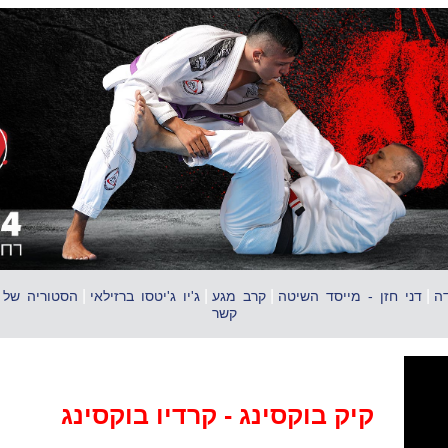
|
|
|
|
דה
דני חזן - מייסד השיטה
קרב מגע
ג'יו ג'יטסו ברזילאי
הסטוריה של הג
קשר
קיק בוקסינג - קרדיו בוקסינג