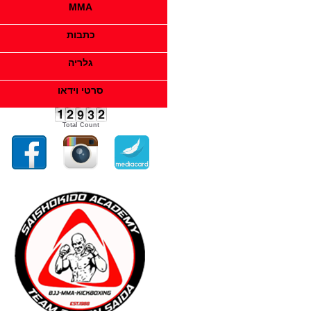
MMA
ברכות חמות לכל הזוכים בתחרויות.
כתבות
ברכות חמות לכל החניכים החדשים
גלריה
שהצטרפו למשפחתנו
אוססס
סרטי וידאו
Total Count
חניכים והורים יקרים ברכות חמות
לזוכים בתחרות השנתית עצם
ההשתתפות בתחרות היא הניצחון
האמיתי גאה בכם
אוססס
הסמינר השנתי יתקיים בחודש אוגוסט
במשך שלושה ימים
עדכון בהמשך
אימוני נבחרת ממשיכים כרגיל