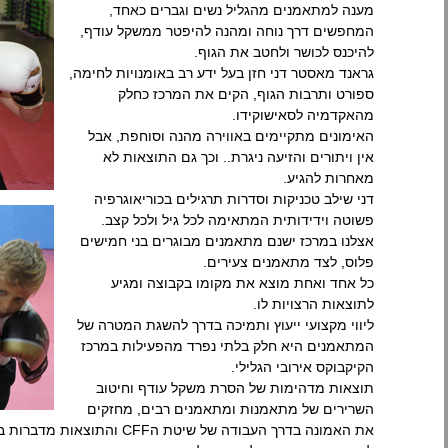
מענה למתאמנים מהגליל נשים וגברים כאחד,
המחפשים דרך נוחה ומהנה להיפטר ממשקל עודף,
להיכנס לכושר ולחטב את הגוף.
גראנד מאסטר דני חזן בעל ידע רב באומנויות לחימה,
ספורט ותרבות הגוף, הקים את המרכז כחלק
מהאקדמיה לסאישוקידו.
האימונים מתקיימים באווירה מהנה וסוחפת, אבל
אין ויתורים והזיעה ניגרת.. וכך גם התוצאות לא
מאחרות להגיע.
דני שילב טכניקות וסדרות תרגילים בכוריאוגרפיה
פשוטה וידידותית המתאימה לכל גיל ולכל קצב.
אצלנו במרכז ישנם מתאמנים מבוגרים בני חמישים
פלוס, לצד מתאמנים צעירים.
כל אחד ואחת מוצא את מקומו בקבוצה ומגיע
לתוצאות הרצויות לו.
ליווי מקצועי ייעוץ ותמיכה בדרך להשגת המטרה של
המתאמנים היא חלק בלתי נפרד מהפעילות במרכז
הקיקבוקס אירובי הגלילי.
תוצאות מדהימות של הסרת משקל עודף וחיטוב
השרירים של מתאמנות ומתאמנים רבים, מחזקים
את האמונה בדרך העבודה של שיטת הCFF והתוצאות מדברות בעד עצמן.