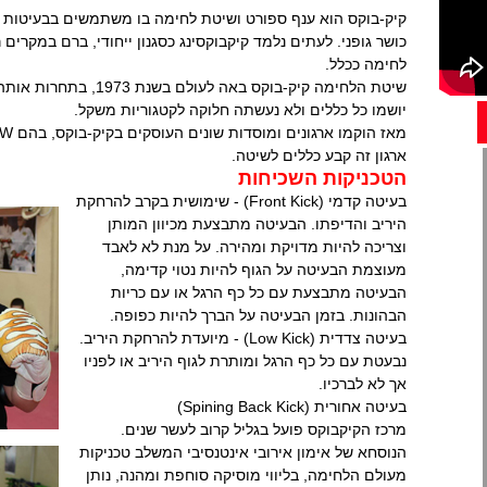
קיק-בוקס הוא ענף ספורט ושיטת לחימה בו משתמשים בבעיטות וא
כושר גופני. לעתים נלמד קיקבוקסינג כסגנון ייחודי, ברם במקרים
לחימה ככלל.
שיטת הלחימה קיק-בוקס באה 
יושמו כל כללים ולא נעשתה חלוקה לקטגוריות משקל.
ארגון זה קבע כללים לשיטה.
הטכניקות השכיחות
בעיטה קדמי (Front Kick) - שימושית בקרב להרחקת
היריב והדיפתו. הבעיטה מתבצעת מכיוון המותן
וצריכה להיות מדויקת ומהירה. על מנת לא לאבד
מעוצמת הבעיטה על הגוף להיות נטוי קדימה,
הבעיטה מתבצעת עם כל כף הרגל או עם כריות
הבהונות. בזמן הבעיטה על הברך להיות כפופה.
בעיטה צדדית (Low Kick) - מיועדת להרחקת היריב.
נבעטת עם כל כף הרגל ומותרת לגוף היריב או לפניו
אך לא לברכיו.
בעיטה אחורית (Spining Back Kick)
מרכז הקיקבוקס פועל בגליל קרוב לעשר שנים.
הנוסחא של אימון אירובי אינטנסיבי המשלב טכניקות
מעולם הלחימה, בליווי מוסיקה סוחפת ומהנה, נותן